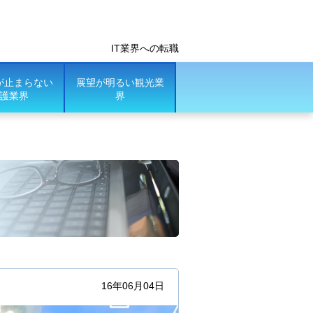
IT業界への転職
が止まらない
展望が明るい観光業
護業界
界
16年06月04日