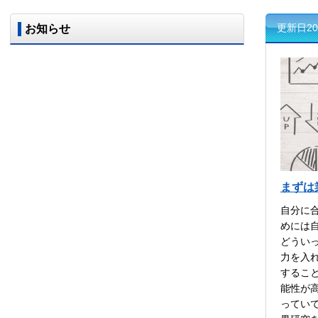
更新日20
お知らせ
まずは
自分に
めには
どうい
力を入
するこ
能性が
ってい