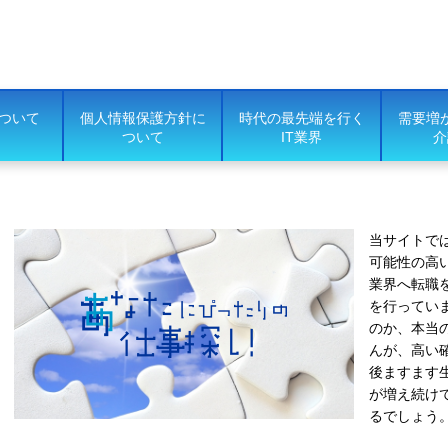
ついて
個人情報保護方針に
時代の最先端を行く
需要増
ついて
IT業界
介
当サイトで
可能性の高
業界へ転職
を行ってい
のか、本当
んが、高い
後ますます
が増え続け
るでしょう