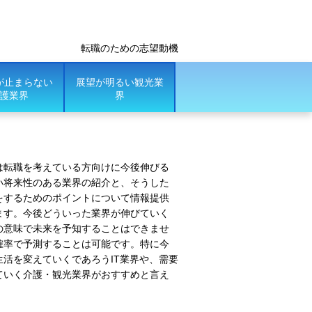
転職のための志望動機
が止まらない
展望が明るい観光業
護業界
界
は転職を考えている方向けに今後伸びる
い将来性のある業界の紹介と、そうした
をするためのポイントについて情報提供
ます。今後どういった業界が伸びていく
の意味で未来を予知することはできませ
確率で予測することは可能です。特に今
生活を変えていくであろうIT業界や、需要
ていく介護・観光業界がおすすめと言え
。