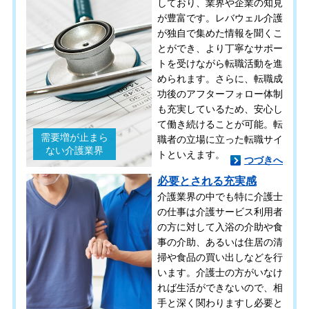
しており、業界や企業の知見
が豊富です。レバウェル介護
が独自で集めた情報を聞くこ
とができ、より丁寧なサポー
トを受けながら転職活動を進
められます。さらに、転職成
功後のアフターフォロー体制
も充実しているため、安心し
て働き続けることが可能。転
需要増が止まら
職者の立場に立った転職サイ
ない介護業界
トといえます。
つづきへ
必要とされる充実感
介護業界の中でも特に介護士
の仕事は介護サービス利用者
の方に対して入浴の介助や食
事の介助、あるいは住居の清
掃や食品の買い出しなどを行
います。介護士の方がいなけ
れば生活ができないので、相
手と深く関わりますし必要と